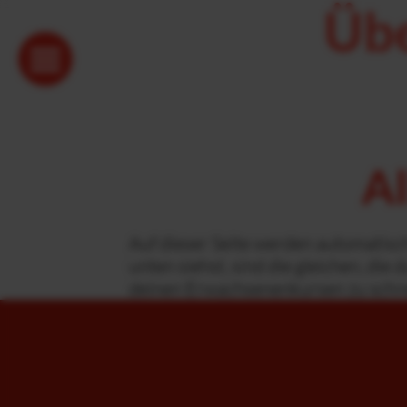
Übe
Al
Auf dieser Seite werden automatisch
unten siehst, sind die gleichen, die
deinen Erwachsenenkursen zu schr