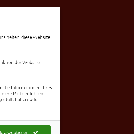
Instagram:
stallnig
ungen
Gutschein
lars@tanzen
uns helfen, diese Website
mit-lars.de
unktion der Website
nd die Informationen Ihres
Unsere Partner führen
estellt haben, oder
le akzeptieren