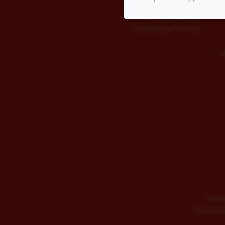
Kinderballett
Kindergeburtstage
Kampfkatzen-Training
S
Impre
©
2026 AD