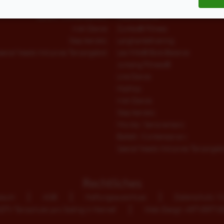
Jumping Fitness®
West-Coast-Swing
Ballett / Contemporary
fitdankbaby®
Irish Dance
Zumba® Fitness
Step Aerobic
Langhanteltraining
pecial Needs Inklusives Tanzangebot
Les Mills® BodyBalance
Jumping Fitness®
Line Dance
HipHop
Irish Dance
Step Aerobic
Movita / Seniorentanz
Ballett / Contemporary
Special Needs Inklusives Tanzangeb
Rechtliches
ssum
AGB
Haftungsausschluss
Datenschutz / C
TV Tanzschule Lars Stallnig in Hennef
Web-Design: ARTVERTIS