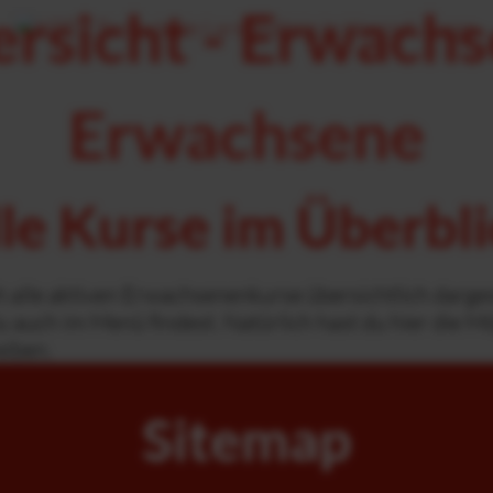
rsicht - Erwach
Erwachsene
le Kurse im Überbl
 alle aktiven Erwachsenenkurse übersichtlich dargeste
 du auch im Menü findest. Natürlich hast du hier die 
eiben.
Sitemap