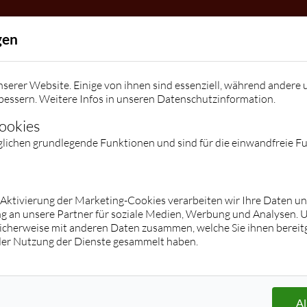
Allgemein
gen
Die Tanzschule
Team
Kindergeburtstage / Veranstalt
serer Website. Einige von ihnen sind essenziell, während andere 
Kontakt
bessern. Weitere Infos in unseren
Datenschutzinformation
.
Kontakt
Facebook
Instagram
Preise
Cookies
glichen grundlegende Funktionen und sind für die einwandfreie F
Kurse
Jugend
Erwachsene
Hop/Breakdance/Shuffle/K-Pop/Tik
Übersicht
r Aktivierung der Marketing-Cookies verarbeiten wir Ihre Daten u
g an unsere Partner für soziale Medien, Werbung und Analysen. 
Tok
Paartanz (Stufe 1 - Clubs)
icherweise mit anderen Daten zusammen, welche Sie ihnen bereitg
Übersicht
Privatstunden/ -kurse
der Nutzung der Dienste gesammelt haben.
Paartanz
Hochzeitskurse
Zumba® Fitness
Discofox
Les Mills® BodyBalance
Salsa
Langhanteltraining
Tango Argentino
Al