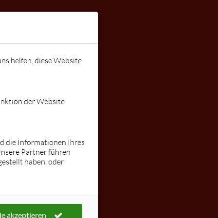
Instagram:
stallnig
ungen
Gutschein
lars@tanzen
uns helfen, diese Website
mit-lars.de
unktion der Website
nd die Informationen Ihres
Unsere Partner führen
estellt haben, oder
le akzeptieren