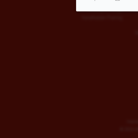
Kinderballett
Kindergeburtstage
Kampfkatzen-Training
S
Impre
©
2026 AD