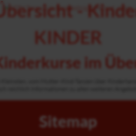
Übersicht - Kinde
KINDER
Kinderkurse im Übe
re Kleinsten, vom Mutter-Kind-Tanzen über Kindertan
och reichlich Informationen zu allen weiteren Angebo
Sitemap