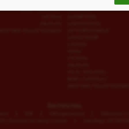
Jumping Fitness®
West-Coast-Swing
Ballett / Contemporary
fitdankbaby®
Irish Dance
Zumba® Fitness
Step Aerobic
Langhanteltraining
pecial Needs Inklusives Tanzangebot
Les Mills® BodyBalance
Jumping Fitness®
Line Dance
HipHop
Irish Dance
Step Aerobic
Movita / Seniorentanz
Ballett / Contemporary
Special Needs Inklusives Tanzangeb
Rechtliches
ssum
AGB
Haftungsausschluss
Datenschutz / C
TV Tanzschule Lars Stallnig in Hennef
Web-Design: ARTVERTIS