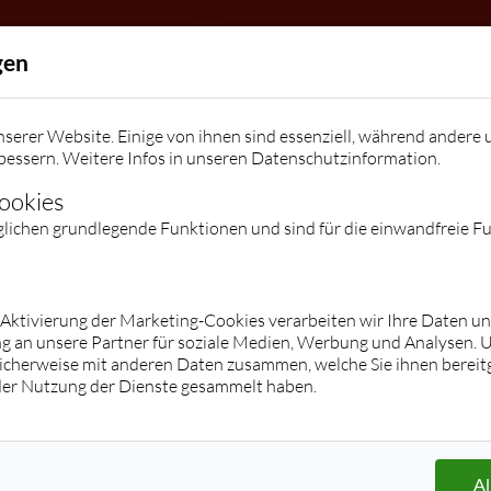
Allgemein
gen
Die Tanzschule
Team
Kindergeburtstage / Veranstalt
serer Website. Einige von ihnen sind essenziell, während andere 
Kontakt
bessern. Weitere Infos in unseren
Datenschutzinformation
.
Kontakt
Facebook
Instagram
Preise
Cookies
glichen grundlegende Funktionen und sind für die einwandfreie F
Kurse
Jugend
Erwachsene
Hop/Breakdance/Shuffle/K-Pop/Tik
Übersicht
r Aktivierung der Marketing-Cookies verarbeiten wir Ihre Daten u
g an unsere Partner für soziale Medien, Werbung und Analysen. 
Tok
Paartanz (Stufe 1 - Clubs)
icherweise mit anderen Daten zusammen, welche Sie ihnen bereitg
Übersicht
Privatstunden/ -kurse
der Nutzung der Dienste gesammelt haben.
Paartanz
Hochzeitskurse
Zumba® Fitness
Discofox
Les Mills® BodyBalance
Salsa
Langhanteltraining
Tango Argentino
Al