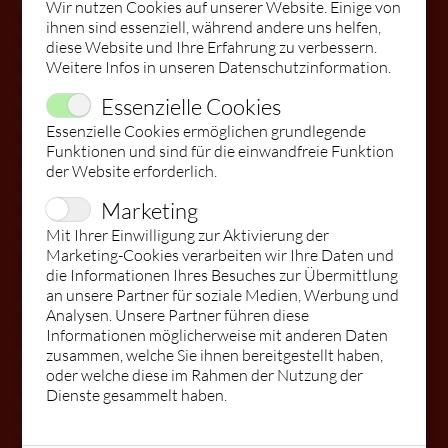
Kinder
Wir nutzen Cookies auf unserer Website. Einige von
KURSE
ihnen sind essenziell, während andere uns helfen,
Übersicht
diese Website und Ihre Erfahrung zu verbessern.
Mutter - Kind - Tanzen
Weitere Infos in unseren
Datenschutzinformation
.
fitdankbaby®
WIR STELLEN EIN & BILDEN AUS!
BABYS
Essenzielle Cookies
Kindertanz (3-5 Jahre)
HipHop Mini / K-Pop Mini
Essenzielle Cookies ermöglichen grundlegende
Funktionen und sind für die einwandfreie Funktion
HipHop Kids / Breakdance
MITGLIEDERBEREICH
FITDANKBABY®
KINDER
der Website erforderlich.
Irish Dance Kids
Kinderballett
Marketing
DIE TANZSCHULE
ÜBERSICHT
JUGEND
Kindergeburtstage
Mit Ihrer Einwilligung zur Aktivierung der
Kampfkatzen-Training
Marketing-Cookies verarbeiten wir Ihre Daten und
die Informationen Ihres Besuches zur Übermittlung
Jugend
HIPHOP/BREAKDANCE/SHUFFLE/K-POP/TIK TOK
MUTTER - KIND - TANZEN
ERWACHSENE
TEAM
an unsere Partner für soziale Medien, Werbung und
HipHop/Breakdance/Shuffle/K-Pop/Tik Tok
Analysen. Unsere Partner führen diese
Übersicht
Informationen möglicherweise mit anderen Daten
zusammen, welche Sie ihnen bereitgestellt haben,
Paartanz
KINDERGEBURTSTAGE / VERANSTALTUNGEN
FITDANKBABY®
ÜBERSICHT
ÜBERSICHT
oder welche diese im Rahmen der Nutzung der
Zumba® Fitness
Dienste gesammelt haben.
Les Mills® BodyBalance
PAARTANZ (STUFE 1 - CLUBS)
KINDERTANZ (3-5 JAHRE)
GUTSCHEIN
PAARTANZ
Langhanteltraining