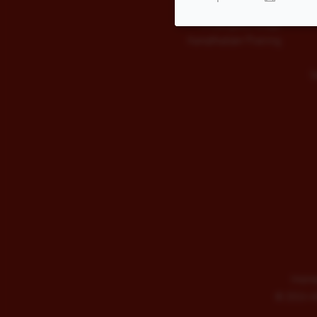
Kinderballett
Kindergeburtstage
Kampfkatzen-Training
S
Impre
©
2026 AD