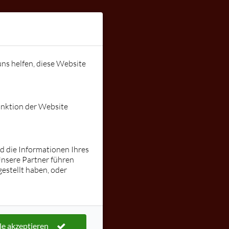
Instagram:
stallnig
ungen
Gutschein
lars@tanzen
uns helfen, diese Website
mit-lars.de
unktion der Website
nd die Informationen Ihres
Unsere Partner führen
estellt haben, oder
le akzeptieren