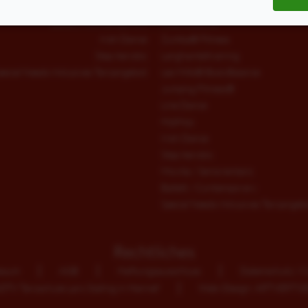
Jumping Fitness®
West-Coast-Swing
Ballett / Contemporary
fitdankbaby®
Irish Dance
Zumba® Fitness
Step Aerobic
Langhanteltraining
pecial Needs Inklusives Tanzangebot
Les Mills® BodyBalance
Jumping Fitness®
Line Dance
HipHop
Irish Dance
Step Aerobic
Movita / Seniorentanz
Ballett / Contemporary
Special Needs Inklusives Tanzangeb
Rechtliches
ssum
AGB
Haftungsausschluss
Datenschutz / C
TV Tanzschule Lars Stallnig in Hennef
Web-Design: ARTVERTIS