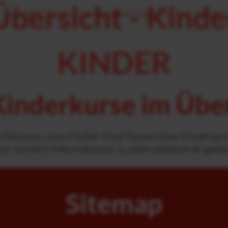
Übersicht - Kinde
KINDER
Kinderkurse im Übe
re Kleinsten, vom Mutter-Kind-Tanzen über Kindertan
och reichlich Informationen zu allen weiteren Angebo
Sitemap