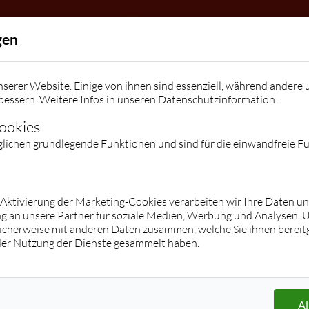
Allgemein
gen
Die Tanzschule
Team
Kindergeburtstage / Veranstalt
serer Website. Einige von ihnen sind essenziell, während andere 
Kontakt
bessern. Weitere Infos in unseren
Datenschutzinformation
.
Kontakt
Facebook
Instagram
Preise
Cookies
glichen grundlegende Funktionen und sind für die einwandfreie F
Kurse
Jugend
Erwachsene
Hop/Breakdance/Shuffle/K-Pop/Tik
Übersicht
r Aktivierung der Marketing-Cookies verarbeiten wir Ihre Daten u
g an unsere Partner für soziale Medien, Werbung und Analysen. 
Tok
Paartanz (Stufe 1 - Clubs)
icherweise mit anderen Daten zusammen, welche Sie ihnen bereitg
Übersicht
Privatstunden/ -kurse
der Nutzung der Dienste gesammelt haben.
Paartanz
Hochzeitskurse
Zumba® Fitness
Discofox
Les Mills® BodyBalance
Salsa
Langhanteltraining
Tango Argentino
Al