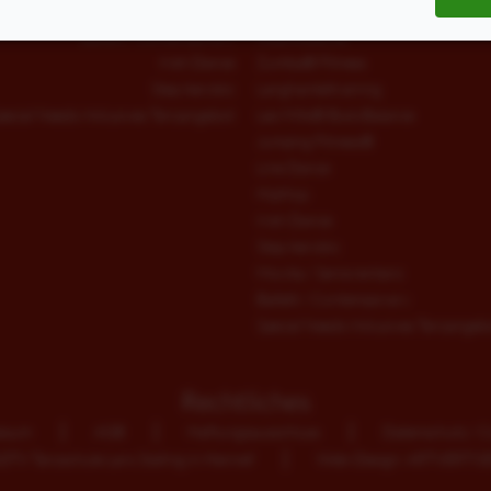
Jumping Fitness®
West-Coast-Swing
Ballett / Contemporary
fitdankbaby®
Irish Dance
Zumba® Fitness
Step Aerobic
Langhanteltraining
pecial Needs Inklusives Tanzangebot
Les Mills® BodyBalance
Jumping Fitness®
Line Dance
HipHop
Irish Dance
Step Aerobic
Movita / Seniorentanz
Ballett / Contemporary
Special Needs Inklusives Tanzangeb
Rechtliches
ssum
AGB
Haftungsausschluss
Datenschutz / C
TV Tanzschule Lars Stallnig in Hennef
Web-Design: ARTVERTIS