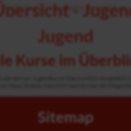
Übersicht - Jugen
Jugend
le Kurse im Überbl
alle aktiven Jugendkurse übersichtlich dargestellt. 
ch im Menü findest. Natürlich hast du hier die Möglic
Sitemap