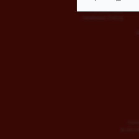
Kinderballett
Kindergeburtstage
Kampfkatzen-Training
S
Impre
©
2026 AD