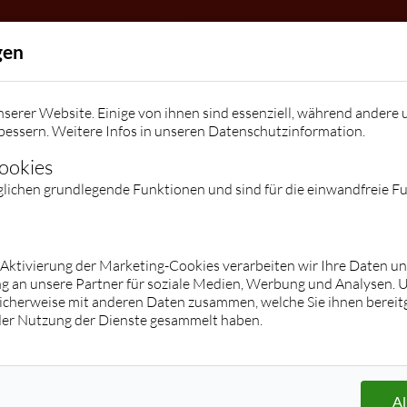
Allgemein
gen
Die Tanzschule
Team
Kindergeburtstage / Veranstalt
serer Website. Einige von ihnen sind essenziell, während andere 
Kontakt
bessern. Weitere Infos in unseren
Datenschutzinformation
.
Kontakt
Facebook
Instagram
Preise
Cookies
glichen grundlegende Funktionen und sind für die einwandfreie F
Kurse
Jugend
Erwachsene
Hop/Breakdance/Shuffle/K-Pop/Tik
Übersicht
r Aktivierung der Marketing-Cookies verarbeiten wir Ihre Daten u
g an unsere Partner für soziale Medien, Werbung und Analysen. 
Tok
Paartanz (Stufe 1 - Clubs)
icherweise mit anderen Daten zusammen, welche Sie ihnen bereitg
Übersicht
Privatstunden/ -kurse
der Nutzung der Dienste gesammelt haben.
Paartanz
Hochzeitskurse
Zumba® Fitness
Discofox
Les Mills® BodyBalance
Salsa
Langhanteltraining
Tango Argentino
Al