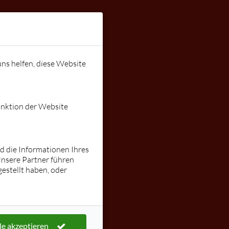
Instagram:
stallnig
ungen
Gutschein
lars@tanzen
uns helfen, diese Website
mit-lars.de
unktion der Website
nd die Informationen Ihres
Unsere Partner führen
estellt haben, oder
le akzeptieren