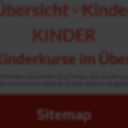
Übersicht - Kinde
KINDER
Kinderkurse im Übe
re Kleinsten, vom Mutter-Kind-Tanzen über Kindertan
och reichlich Informationen zu allen weiteren Angebo
Sitemap