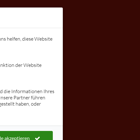
Instagram:
stallnig
ungen
Gutschein
lars@tanzen
uns helfen, diese Website
mit-lars.de
unktion der Website
nd die Informationen Ihres
Unsere Partner führen
estellt haben, oder
le akzeptieren