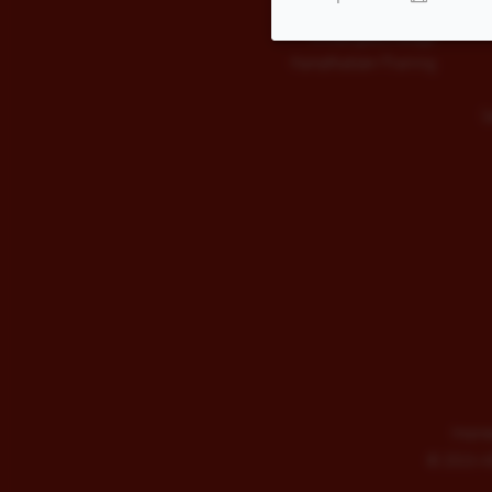
Kinderballett
Kindergeburtstage
Kampfkatzen-Training
S
Impre
©
2026 AD