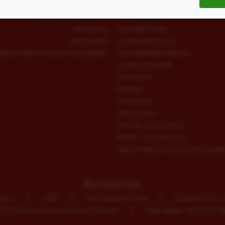
Jumping Fitness®
West-Coast-Swing
Ballett / Contemporary
fitdankbaby®
Irish Dance
Zumba® Fitness
Step Aerobic
Langhanteltraining
pecial Needs Inklusives Tanzangebot
Les Mills® BodyBalance
Jumping Fitness®
Line Dance
HipHop
Irish Dance
Step Aerobic
Movita / Seniorentanz
Ballett / Contemporary
Special Needs Inklusives Tanzangeb
Rechtliches
ssum
AGB
Haftungsausschluss
Datenschutz / C
TV Tanzschule Lars Stallnig in Hennef
Web-Design: ARTVERTIS