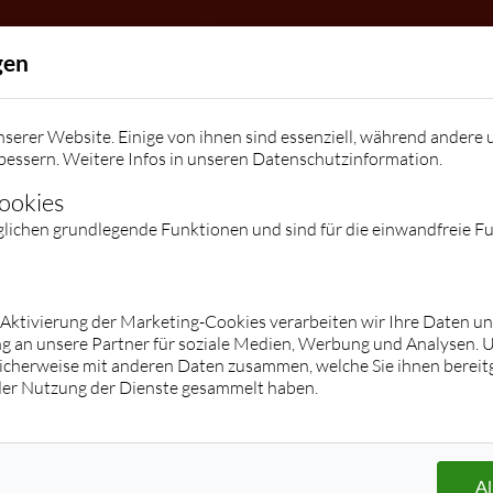
Allgemein
gen
Die Tanzschule
Team
Kindergeburtstage / Veranstalt
serer Website. Einige von ihnen sind essenziell, während andere 
Kontakt
bessern. Weitere Infos in unseren
Datenschutzinformation
.
Kontakt
Facebook
Instagram
Preise
Cookies
glichen grundlegende Funktionen und sind für die einwandfreie F
Kurse
Jugend
Erwachsene
Hop/Breakdance/Shuffle/K-Pop/Tik
Übersicht
r Aktivierung der Marketing-Cookies verarbeiten wir Ihre Daten u
g an unsere Partner für soziale Medien, Werbung und Analysen. 
Tok
Paartanz (Stufe 1 - Clubs)
icherweise mit anderen Daten zusammen, welche Sie ihnen bereitg
Übersicht
Privatstunden/ -kurse
der Nutzung der Dienste gesammelt haben.
Paartanz
Hochzeitskurse
Zumba® Fitness
Discofox
Les Mills® BodyBalance
Salsa
Langhanteltraining
Tango Argentino
Al