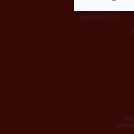
Kinderballett
Kindergeburtstage
Kampfkatzen-Training
S
Impre
©
2026 AD