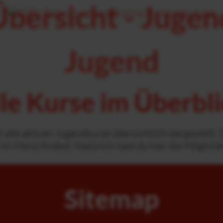
Übersicht - Jugen
Jugend
le Kurse im Überbl
alle aktiven Jugendkurse übersichtlich dargestellt. 
ch im Menü findest. Natürlich hast du hier die Möglic
Sitemap