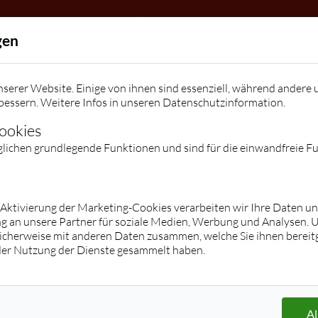
Allgemein
gen
Die Tanzschule
Team
Kindergeburtstage / Veranstalt
serer Website. Einige von ihnen sind essenziell, während andere 
Kontakt
bessern. Weitere Infos in unseren
Datenschutzinformation
.
Kontakt
Facebook
Instagram
Preise
Cookies
glichen grundlegende Funktionen und sind für die einwandfreie F
Kurse
Jugend
Erwachsene
Hop/Breakdance/Shuffle/K-Pop/Tik
Übersicht
r Aktivierung der Marketing-Cookies verarbeiten wir Ihre Daten u
g an unsere Partner für soziale Medien, Werbung und Analysen. 
Tok
Paartanz (Stufe 1 - Clubs)
icherweise mit anderen Daten zusammen, welche Sie ihnen bereitg
Übersicht
Privatstunden/ -kurse
der Nutzung der Dienste gesammelt haben.
Paartanz
Hochzeitskurse
Zumba® Fitness
Discofox
Les Mills® BodyBalance
Salsa
Langhanteltraining
Tango Argentino
Al