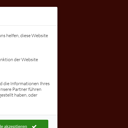
Instagram:
stallnig
ungen
Gutschein
lars@tanzen
uns helfen, diese Website
mit-lars.de
unktion der Website
nd die Informationen Ihres
Unsere Partner führen
estellt haben, oder
le akzeptieren