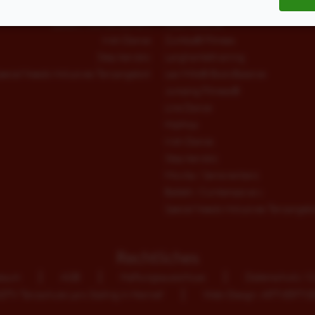
Jumping Fitness®
West-Coast-Swing
Ballett / Contemporary
fitdankbaby®
Irish Dance
Zumba® Fitness
Step Aerobic
Langhanteltraining
pecial Needs Inklusives Tanzangebot
Les Mills® BodyBalance
Jumping Fitness®
Line Dance
HipHop
Irish Dance
Step Aerobic
Movita / Seniorentanz
Ballett / Contemporary
Special Needs Inklusives Tanzangeb
Rechtliches
ssum
AGB
Haftungsausschluss
Datenschutz / C
TV Tanzschule Lars Stallnig in Hennef
Web-Design: ARTVERTIS