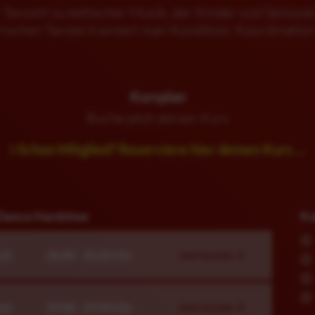
 Tanzstil zu keltischer Musik, der Kinder und Senior
 irischen Tanzes trainiert man Kondition, Koordinat
Kursplan
Buche jetzt deinen Kurs
Schon Mitglied? Reserviere hier deinen Kurs ...
 Dance Hardshoe
Ka
eit
20:00 - 20:50 Uhr
Jetzt buchen
eit
19:00 - 19:50 Uhr
Jetzt buchen