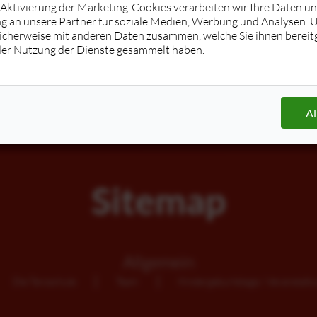
r Aktivierung der Marketing-Cookies verarbeiten wir Ihre Daten u
g an unsere Partner für soziale Medien, Werbung und Analysen. 
e freies Tanztraining
icherweise mit anderen Daten zusammen, welche Sie ihnen bereitg
der Nutzung der Dienste gesammelt haben.
eit
18:00 - 18:50 Uhr
Jetzt buchen
Al
Sitemap
Allgemein
Die Tanzschule
Team
Kindergeburtstage / Veranstalt