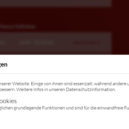
 Dance Softshoe
eit
18:00 - 18:50 Uhr
Jetzt buchen
gen
eit
19:00 - 19:50 Uhr
Jetzt buchen
serer Website. Einige von ihnen sind essenziell, während andere 
bessern. Weitere Infos in unseren
Datenschutzinformation
.
sh Dance Teens
Cookies
glichen grundlegende Funktionen und sind für die einwandfreie F
eit
16:00 - 16:50 Uhr
Jetzt buchen