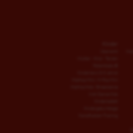
Kinder
Übersicht
Hip
Mutter - Kind - Tanzen
fitdankbaby®
Kindertanz (3-5 Jahre)
HipHop Mini / K-Pop Mini
HipHop Kids / Breakdance
Irish Dance Kids
Kinderballett
Kindergeburtstage
Kampfkatzen-Training
S