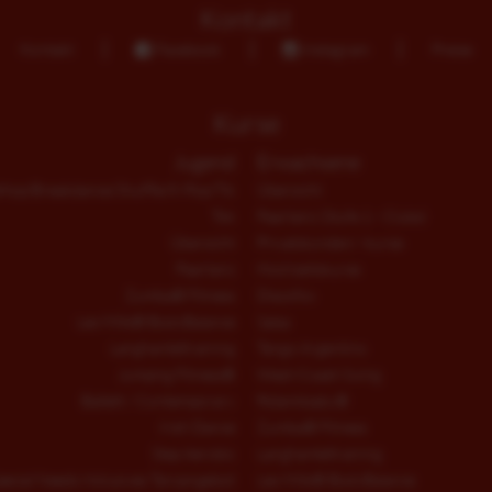
Kontakt
Kontakt
Facebook
Instagram
Preise
Kurse
Jugend
Erwachsene
Hop/Breakdance/Shuffle/K-Pop/Tik
Übersicht
Tok
Paartanz (Stufe 1 - Clubs)
Übersicht
Privatstunden/ -kurse
Paartanz
Hochzeitskurse
Zumba® Fitness
Discofox
Les Mills® BodyBalance
Salsa
Langhanteltraining
Tango Argentino
Jumping Fitness®
West-Coast-Swing
Ballett / Contemporary
fitdankbaby®
Irish Dance
Zumba® Fitness
Step Aerobic
Langhanteltraining
pecial Needs Inklusives Tanzangebot
Les Mills® BodyBalance