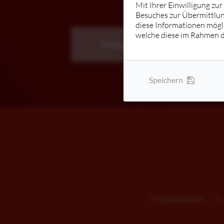
Mit Ihrer Einwilligung zu
Besuches zur Übermittlun
Irish Danc
diese Informationen mögl
welche diese im Rahmen 
Freitag
Einstieg jederz
Speichern
Mitgliederbereich