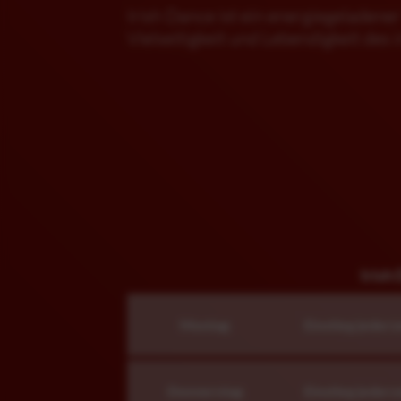
Irish Dance ist ein energiegeladener
Vielseitigkeit und Lebendigkeit des
Irish
Montag
Einstieg jederz
Donnerstag
Einstieg jederz