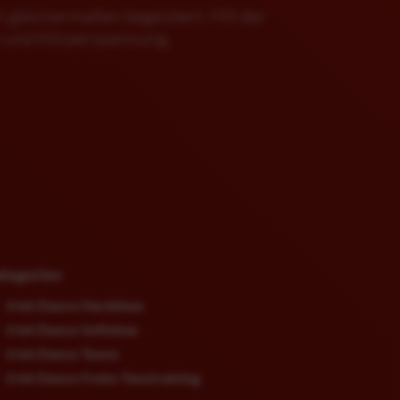
en gleichermaßen begeistert. Mit der
Instagram:
ion und Körperspannung.
stallnig
lars@tanzen
mit-lars.de
tegorien
Irish Dance Hardshoe
Irish Dance Softshoe
Irish Dance Teens
Irish Dance freies Tanztraining