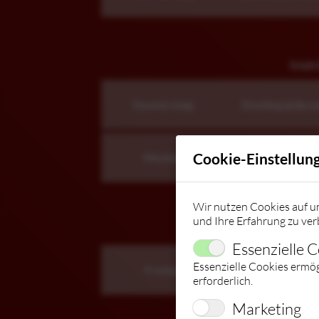
Irish
Donnerstag
Einstieg jederz
Cookie-Einstellun
Montag
Einstieg jederz
Wir nutzen Cookies auf un
und Ihre Erfahrung zu ver
Iri
Essenzielle 
Essenzielle Cookies ermö
Freitag
Einstieg jederz
erforderlich.
Marketing