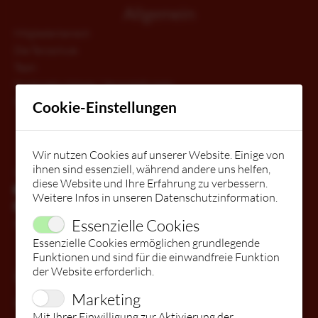
Allgemein
Mitgliederbereich
Die Tanzschule
Team
Kindergeburtstage / Veranstaltungen
Gutschein
Cookie-Einstellungen
STARTSEITE
Kontakt
Wir nutzen Cookies auf unserer Website. Einige von
KURSE
ihnen sind essenziell, während andere uns helfen,
Kontakt
diese Website und Ihre Erfahrung zu verbessern.
Facebook
Weitere Infos in unseren
Datenschutzinformation
.
Instagram
WIR STELLEN EIN & BILDEN AUS!
BABYS
Essenzielle Cookies
Preise
Essenzielle Cookies ermöglichen grundlegende
Funktionen und sind für die einwandfreie Funktion
MITGLIEDERBEREICH
FITDANKBABY®
KINDER
der Website erforderlich.
Kurse
Marketing
Kinder
DIE TANZSCHULE
ÜBERSICHT
JUGEND
Mit Ihrer Einwilligung zur Aktivierung der