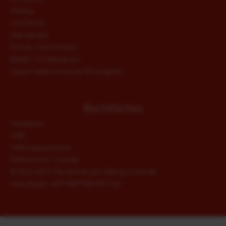
HipHop
JUMPING FITNESS®
Irish Dance
Step Aerobic
Movita / Seniorentanz
LINE DANCE
Ballett / Contemporary
Special Needs Inklusives Tanzangebot
HIPHOP
Rechtliches
Impressum
IRISH DANCE
AGB
Haftungsausschluss
STEP AEROBIC
Datenschutz / Cookies
©
2026 ADTV Tanzschule Lars Stallnig in Hennef
Web-Design: ARTVERTISEMENT.de
MOVITA / SENIORENTANZ