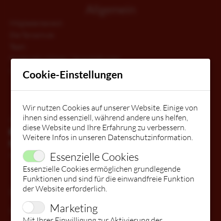
Allgemein
Mitgliederbereich
Die Tanzschule
Team
Kindergeburtstage / Veranstaltungen
Gutschein
Cookie-Einstellungen
STARTSEITE
Kontakt
Wir nutzen Cookies auf unserer Website. Einige von
KURSE
ihnen sind essenziell, während andere uns helfen,
Kontakt
diese Website und Ihre Erfahrung zu verbessern.
Facebook
Weitere Infos in unseren
Datenschutzinformation
.
Instagram
WIR STELLEN EIN & BILDEN AUS!
BABYS
Essenzielle Cookies
Preise
Essenzielle Cookies ermöglichen grundlegende
Funktionen und sind für die einwandfreie Funktion
MITGLIEDERBEREICH
FITDANKBABY®
KINDER
der Website erforderlich.
Kurse
Marketing
Kinder
DIE TANZSCHULE
ÜBERSICHT
JUGEND
Mit Ihrer Einwilligung zur Aktivierung der