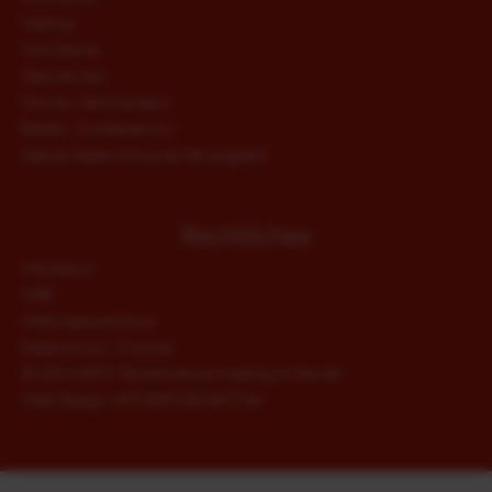
HipHop
JUMPING FITNESS®
Irish Dance
Step Aerobic
Movita / Seniorentanz
LINE DANCE
Ballett / Contemporary
Special Needs Inklusives Tanzangebot
HIPHOP
Rechtliches
Impressum
IRISH DANCE
AGB
Haftungsausschluss
STEP AEROBIC
Datenschutz / Cookies
©
2026 ADTV Tanzschule Lars Stallnig in Hennef
Web-Design: ARTVERTISEMENT.de
MOVITA / SENIORENTANZ