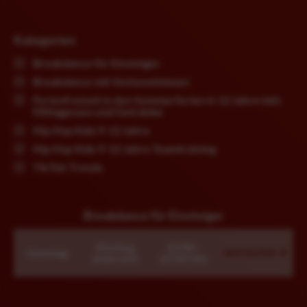
Kategorien
Breakdance für Einsteiger
Breakdance mit Vorkenntnissen
Ferienfreizeit in den Sommerferien 6-12 Jahre inkl.
Mittagessen und Getränke
Hip Hop Kids 9-12 Jahre
Hip Hop Kids 9-12 Jahre Teamtraining
TikTok Trends
Breakdance für Einsteiger
Einstieg
12:00 -
Samstag
Jetzt buchen
jederzeit
12:50 Uhr