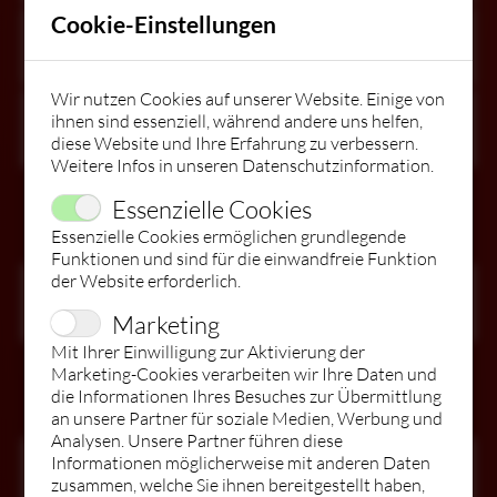
Cookie-Einstellungen
STARTSEITE
Einstieg
17:00 -
Dienstag
Jetzt buchen
jederzeit
17:50 Uhr
Wir nutzen Cookies auf unserer Website. Einige von
KURSE
Einstieg
17:00 -
ihnen sind essenziell, während andere uns helfen,
Mittwoch
Jetzt buchen
jederzeit
17:50 Uhr
diese Website und Ihre Erfahrung zu verbessern.
Weitere Infos in unseren
Datenschutzinformation
.
WIR STELLEN EIN & BILDEN AUS!
BABYS
Essenzielle Cookies
Essenzielle Cookies ermöglichen grundlegende
Hip Hop Kids 9-12 Jahre Teamtraining
Funktionen und sind für die einwandfreie Funktion
MITGLIEDERBEREICH
FITDANKBABY®
KINDER
der Website erforderlich.
Einstieg
10:00 -
Samstag
Jetzt buchen
jederzeit
11:30 Uhr
Marketing
DIE TANZSCHULE
ÜBERSICHT
JUGEND
Mit Ihrer Einwilligung zur Aktivierung der
Marketing-Cookies verarbeiten wir Ihre Daten und
die Informationen Ihres Besuches zur Übermittlung
HIPHOP/BREAKDANCE/SHUFFLE/K-POP/TIK TOK
MUTTER - KIND - TANZEN
ERWACHSENE
TEAM
TikTok Trends
an unsere Partner für soziale Medien, Werbung und
Analysen. Unsere Partner führen diese
Informationen möglicherweise mit anderen Daten
Einstieg
18:00 -
Dienstag
Jetzt buchen
zusammen, welche Sie ihnen bereitgestellt haben,
jederzeit
18:50 Uhr
KINDERGEBURTSTAGE / VERANSTALTUNGEN
FITDANKBABY®
ÜBERSICHT
ÜBERSICHT