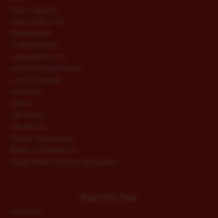
Tango Argentino
West-Coast-Swing
fitdankbaby®
Zumba® Fitness
Langhanteltraining
Les Mills® BodyBalance
Jumping Fitness®
Line Dance
HipHop
Irish Dance
Step Aerobic
Movita / Seniorentanz
Ballett / Contemporary
Special Needs Inklusives Tanzangebot
Rechtliches
Impressum