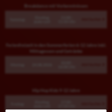
Breakdance mit Vorkenntnissen
Einstieg
11:00 -
Samstag
Jetzt buchen
jederzeit
11:50 Uhr
Ferienfreizeit in den Sommerferien 6-12 Jahre inkl.
Mittagessen und Getränke
10:00 -
Montag
24.08.2026
Jetzt buchen
16:00 Uhr
Hip Hop Kids 9-12 Jahre
Einstieg
17:00 -
Freitag
Jetzt buchen
jederzeit
17:50 Uhr