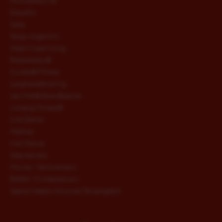
Hochzeitskurse
LINE DANCE
Discofox
Salsa
Tango Argentino
HIPHOP
West-Coast-Swing
fitdankbaby®
IRISH DANCE
Zumba® Fitness
Langhanteltraining
Les Mills® BodyBalance
STEP AEROBIC
Jumping Fitness®
Line Dance
HipHop
MOVITA / SENIORENTANZ
Irish Dance
Step Aerobic
Movita / Seniorentanz
BALLETT / CONTEMPORARY
Ballett / Contemporary
Special Needs Inklusives Tanzangebot
SPECIAL NEEDS INKLUSIVES TANZANGEBOT