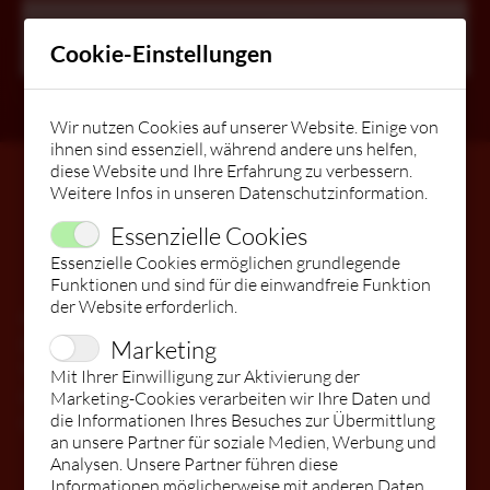
17:00 -
Donnerstag
01.10.2026
Jetzt buchen
17:50 Uhr
Cookie-Einstellungen
STARTSEITE
Wir nutzen Cookies auf unserer Website. Einige von
KURSE
ihnen sind essenziell, während andere uns helfen,
diese Website und Ihre Erfahrung zu verbessern.
Weitere Infos in unseren
Datenschutzinformation
.
Sitemap
WIR STELLEN EIN & BILDEN AUS!
BABYS
Essenzielle Cookies
Essenzielle Cookies ermöglichen grundlegende
Allgemein
Funktionen und sind für die einwandfreie Funktion
MITGLIEDERBEREICH
FITDANKBABY®
KINDER
der Website erforderlich.
Mitgliederbereich
Marketing
Die Tanzschule
DIE TANZSCHULE
ÜBERSICHT
JUGEND
Team
Mit Ihrer Einwilligung zur Aktivierung der
Marketing-Cookies verarbeiten wir Ihre Daten und
Kindergeburtstage / Veranstaltungen
die Informationen Ihres Besuches zur Übermittlung
Gutschein
HIPHOP/BREAKDANCE/SHUFFLE/K-POP/TIK TOK
MUTTER - KIND - TANZEN
ERWACHSENE
TEAM
an unsere Partner für soziale Medien, Werbung und
Analysen. Unsere Partner führen diese
Informationen möglicherweise mit anderen Daten