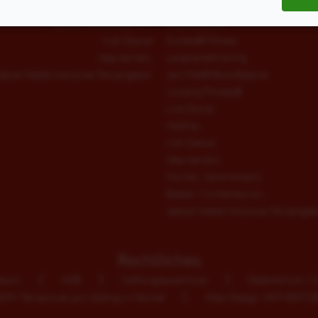
Jumping Fitness®
West-Coast-Swing
Ballett / Contemporary
fitdankbaby®
Irish Dance
Zumba® Fitness
Step Aerobic
Langhanteltraining
pecial Needs Inklusives Tanzangebot
Les Mills® BodyBalance
Jumping Fitness®
Line Dance
HipHop
Irish Dance
Step Aerobic
Movita / Seniorentanz
Ballett / Contemporary
Special Needs Inklusives Tanzangeb
Rechtliches
ssum
AGB
Haftungsausschluss
Datenschutz / C
TV Tanzschule Lars Stallnig in Hennef
Web-Design: ARTVERTIS