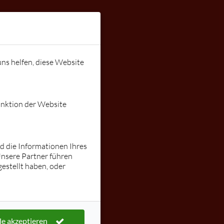
Instagram:
stallnig
ungen
Gutschein
lars@tanzen
uns helfen, diese Website
mit-lars.de
unktion der Website
nd die Informationen Ihres
Unsere Partner führen
estellt haben, oder
le akzeptieren