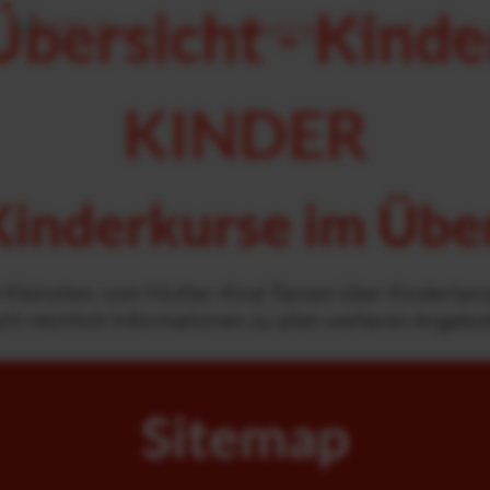
Übersicht - Kinde
KINDER
Kinderkurse im Übe
re Kleinsten, vom Mutter-Kind-Tanzen über Kindertan
och reichlich Informationen zu allen weiteren Angebo
Sitemap