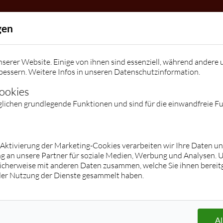
Allgemein
gen
Die Tanzschule
Team
Kindergeburtstage / Veranstalt
serer Website. Einige von ihnen sind essenziell, während andere 
Kontakt
bessern. Weitere Infos in unseren
Datenschutzinformation
.
Kontakt
Facebook
Instagram
Preise
Cookies
glichen grundlegende Funktionen und sind für die einwandfreie F
Kurse
Jugend
Erwachsene
Hop/Breakdance/Shuffle/K-Pop/Tik
Übersicht
r Aktivierung der Marketing-Cookies verarbeiten wir Ihre Daten u
g an unsere Partner für soziale Medien, Werbung und Analysen. 
Tok
Paartanz (Stufe 1 - Clubs)
icherweise mit anderen Daten zusammen, welche Sie ihnen bereitg
Übersicht
Privatstunden/ -kurse
der Nutzung der Dienste gesammelt haben.
Paartanz
Hochzeitskurse
Zumba® Fitness
Discofox
Les Mills® BodyBalance
Salsa
Langhanteltraining
Tango Argentino
Al