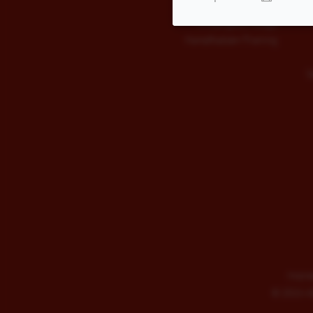
Kinderballett
Kindergeburtstage
Kampfkatzen-Training
S
Impre
©
2026 AD