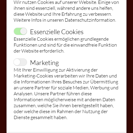
Kinder
Wir nutzen Cookies auf unserer Website. Einige von
KURSE
ihnen sind essenziell, während andere uns helfen,
Übersicht
diese Website und Ihre Erfahrung zu verbessern.
Mutter - Kind - Tanzen
Weitere Infos in unseren
Datenschutzinformation
.
fitdankbaby®
WIR STELLEN EIN & BILDEN AUS!
BABYS
Essenzielle Cookies
Kindertanz (3-5 Jahre)
HipHop Mini / K-Pop Mini
Essenzielle Cookies ermöglichen grundlegende
Funktionen und sind für die einwandfreie Funktion
HipHop Kids / Breakdance
MITGLIEDERBEREICH
FITDANKBABY®
KINDER
der Website erforderlich.
Irish Dance Kids
Kinderballett
Marketing
DIE TANZSCHULE
ÜBERSICHT
JUGEND
Kindergeburtstage
Mit Ihrer Einwilligung zur Aktivierung der
Kampfkatzen-Training
Marketing-Cookies verarbeiten wir Ihre Daten und
die Informationen Ihres Besuches zur Übermittlung
Jugend
HIPHOP/BREAKDANCE/SHUFFLE/K-POP/TIK TOK
MUTTER - KIND - TANZEN
ERWACHSENE
TEAM
an unsere Partner für soziale Medien, Werbung und
HipHop/Breakdance/Shuffle/K-Pop/Tik Tok
Analysen. Unsere Partner führen diese
Übersicht
Informationen möglicherweise mit anderen Daten
zusammen, welche Sie ihnen bereitgestellt haben,
Paartanz
KINDERGEBURTSTAGE / VERANSTALTUNGEN
FITDANKBABY®
ÜBERSICHT
ÜBERSICHT
oder welche diese im Rahmen der Nutzung der
Zumba® Fitness
Dienste gesammelt haben.
Les Mills® BodyBalance
PAARTANZ (STUFE 1 - CLUBS)
KINDERTANZ (3-5 JAHRE)
GUTSCHEIN
PAARTANZ
Langhanteltraining